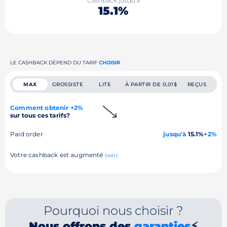
Cashback jusqu'à
15.1%
LE CASHBACK DÉPEND DU TARIF
CHOISIR
MAX
GROSSISTE
LITE
À PARTIR DE 0,01$
REÇUS
Comment obtenir +2%
sur tous ces tarifs?
Paid order
jusqu'à
15.1%
+2%
Votre cashback est augmenté
(voir)
Pourquoi nous choisir ?
Nous offrons des
garanties
⚡