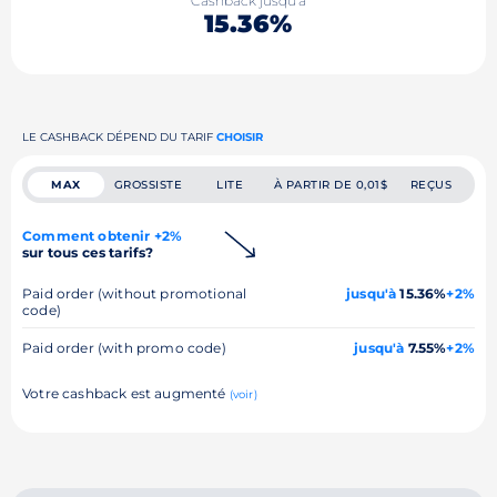
Cashback jusqu'à
15.36%
LE CASHBACK DÉPEND DU TARIF
CHOISIR
MAX
GROSSISTE
LITE
À PARTIR DE 0,01$
REÇUS
Comment obtenir +2%
sur tous ces tarifs?
Paid order (without promotional
jusqu'à
15.36%
+2%
code)
Paid order (with promo code)
jusqu'à
7.55%
+2%
Votre cashback est augmenté
(voir)