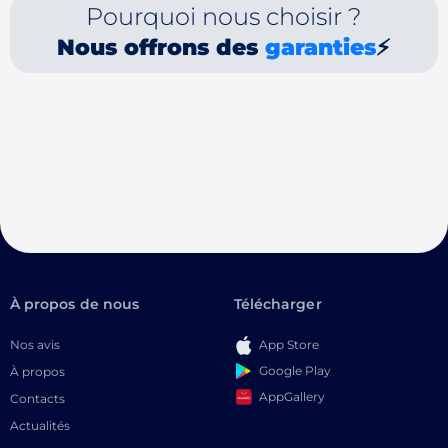
Pourquoi nous choisir ?
Nous offrons des
garanties
⚡
À propos de nous
Télécharger
Nos avis
App Store
Google Play
À propos
AppGallery
Contacts
Actualités