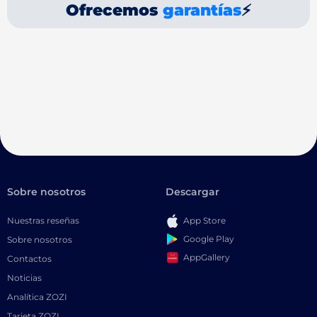
Ofrecemos
garantías
⚡
Sobre nosotros
Descargar
Nuestras reseñas
App Store
Google Play
Sobre nosotros
AppGallery
Contactos
Noticias
Analítica ZOZI
Tarjeta ZOZI