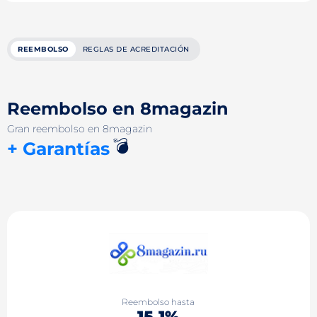
REEMBOLSO
REGLAS DE ACREDITACIÓN
Reembolso en 8magazin
Gran reembolso en 8magazin
💣
+ Garantías
Reembolso hasta
15.1%