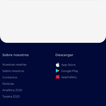
Sobre nosotros
Descargar
Nuestras reseñas
App Store
Google Play
Sobre nosotros
AppGallery
Contactos
Noticias
Analítica ZOZI
Tarjeta ZOZI