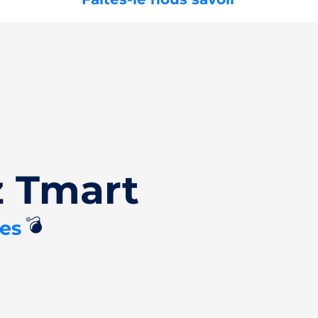
 Tmart
💣
ies