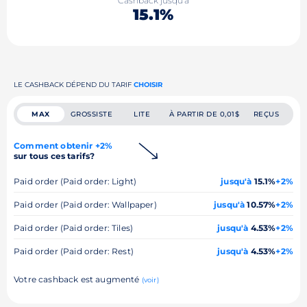
Cashback jusqu'à
15.1%
LE CASHBACK DÉPEND DU TARIF
CHOISIR
MAX
GROSSISTE
LITE
À PARTIR DE 0,01$
REÇUS
Comment obtenir +2%
sur tous ces tarifs?
Paid order (Paid order: Light)
jusqu'à
15.1%
+2%
Paid order (Paid order: Wallpaper)
jusqu'à
10.57%
+2%
Paid order (Paid order: Tiles)
jusqu'à
4.53%
+2%
Paid order (Paid order: Rest)
jusqu'à
4.53%
+2%
Votre cashback est augmenté
(voir)