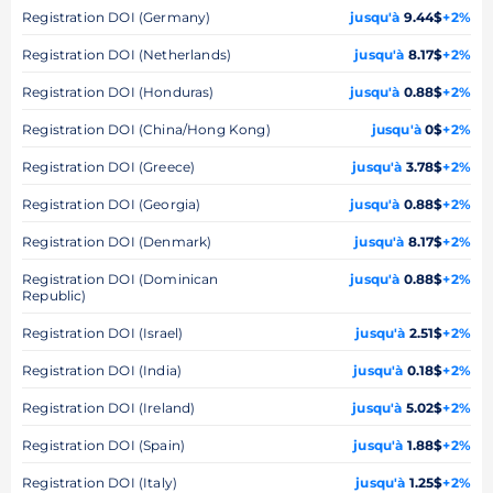
Registration DOI (Germany)
jusqu'à
9.44$
+2%
Registration DOI (Netherlands)
jusqu'à
8.17$
+2%
Registration DOI (Honduras)
jusqu'à
0.88$
+2%
Registration DOI (China/Hong Kong)
jusqu'à
0$
+2%
Registration DOI (Greece)
jusqu'à
3.78$
+2%
Registration DOI (Georgia)
jusqu'à
0.88$
+2%
Registration DOI (Denmark)
jusqu'à
8.17$
+2%
Registration DOI (Dominican
jusqu'à
0.88$
+2%
Republic)
Registration DOI (Israel)
jusqu'à
2.51$
+2%
Registration DOI (India)
jusqu'à
0.18$
+2%
Registration DOI (Ireland)
jusqu'à
5.02$
+2%
Registration DOI (Spain)
jusqu'à
1.88$
+2%
Registration DOI (Italy)
jusqu'à
1.25$
+2%