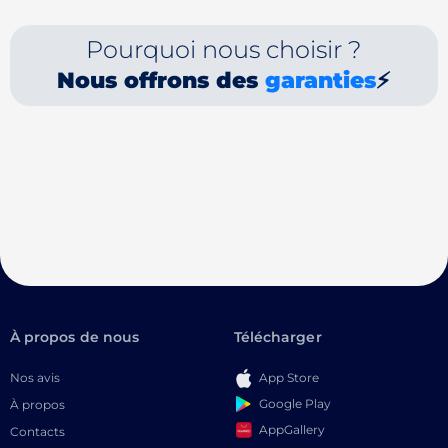
Pourquoi nous choisir ?
Nous offrons des
garanties
⚡
À propos de nous
Télécharger
Nos avis
App Store
Google Play
À propos
AppGallery
Contacts