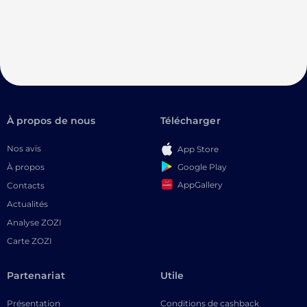
À propos de nous
Télécharger
Nos avis
App Store
Google Play
À propos
AppGallery
Contacts
Actualités
Analyse ZOZI
Carte ZOZI
Partenariat
Utile
Présentation
Conditions de cashback