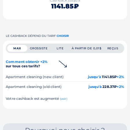
Cashback jusqu'à
1141.85₽
LE CASHBACK DÉPEND DU TARIF
CHOISIR
MAX
GROSSISTE
LITE
À PARTIR DE 0,01$
REÇUS
Comment obtenir +2%
sur tous ces tarifs?
Apartment cleaning (new client)
jusqu'à
1141.85₽
+2%
Apartment cleaning (old client)
jusqu'à
228.37₽
+2%
Votre cashback est augmenté
(voir)