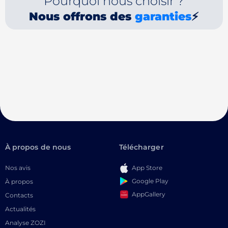
Pourquoi nous choisir ?
Nous offrons des
garanties
⚡
À propos de nous
Télécharger
Nos avis
App Store
Google Play
À propos
AppGallery
Contacts
Actualités
Analyse ZOZI