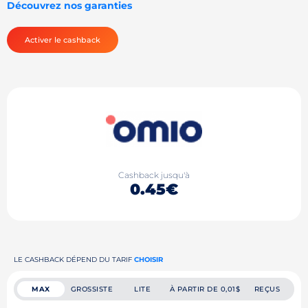
Découvrez nos garanties
Activer le cashback
Cashback jusqu'à
0.45€
LE CASHBACK DÉPEND DU TARIF
CHOISIR
MAX
GROSSISTE
LITE
À PARTIR DE 0,01$
REÇUS