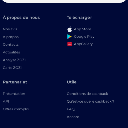
À propos de nous
Télécharger
Nos avis
App Store
Google Play
À propos
AppGallery
Contacts
Actualités
Analyse ZOZI
Carte ZOZI
Partenariat
Utile
Présentation
Conditions de cashback
API
Qu'est-ce que le cashback ?
Offres d’emploi
FAQ
Accord