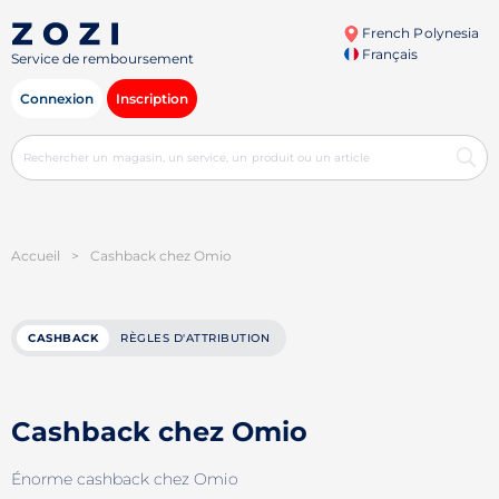
French Polynesia
Français
Service de remboursement
Connexion
Inscription
Accueil
>
Cashback chez Omio
CASHBACK
RÈGLES D'ATTRIBUTION
Cashback chez Omio
Énorme cashback chez Omio