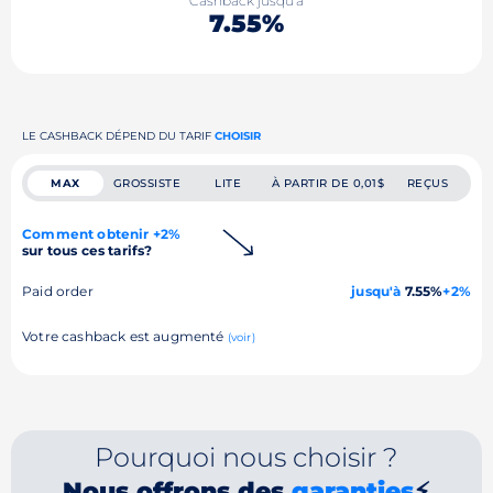
Cashback jusqu'à
7.55%
LE CASHBACK DÉPEND DU TARIF
CHOISIR
MAX
GROSSISTE
LITE
À PARTIR DE 0,01$
REÇUS
Comment obtenir +2%
sur tous ces tarifs?
Paid order
jusqu'à
7.55%
+2%
Votre cashback est augmenté
(voir)
Pourquoi nous choisir ?
Nous offrons des
garanties
⚡