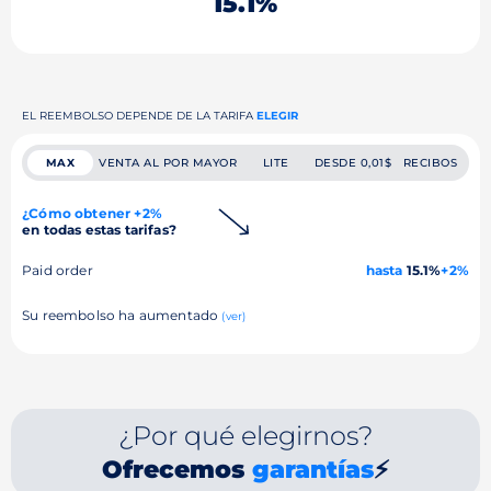
15.1%
EL REEMBOLSO DEPENDE DE LA TARIFA
ELEGIR
MAX
VENTA AL POR MAYOR
LITE
DESDE 0,01$
RECIBOS
¿Cómo obtener +2%
en todas estas tarifas?
Paid order
hasta
15.1%
+2%
Su reembolso ha aumentado
(ver)
¿Por qué elegirnos?
Ofrecemos
garantías
⚡