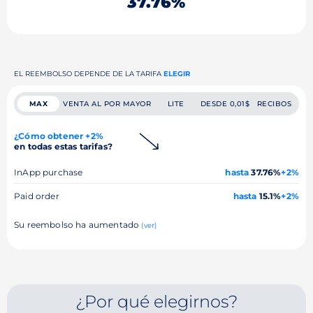
37.76%
EL REEMBOLSO DEPENDE DE LA TARIFA
ELEGIR
MAX
VENTA AL POR MAYOR
LITE
DESDE 0,01$
RECIBOS
¿Cómo obtener +2%
en todas estas tarifas?
InApp purchase
hasta
37.76%
+2%
Paid order
hasta
15.1%
+2%
Su reembolso ha aumentado
(ver)
¿Por qué elegirnos?