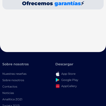
Ofrecemos
garantías
⚡
Sobre nosotros
Descargar
Nuestras reseñas
App Store
Google Play
Sobre nosotros
AppGallery
Contactos
Noticias
Analítica ZOZI
Tarjeta ZOZI