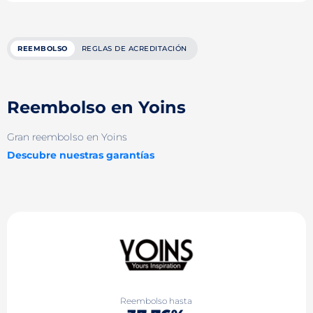
REEMBOLSO
REGLAS DE ACREDITACIÓN
Reembolso en Yoins
Gran reembolso en Yoins
Descubre nuestras garantías
Reembolso hasta