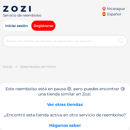
Nicaragua
Español
Servicio de reembolso
Iniciar sesión
Registrarse
Inicio
>
Reembolso en Yoins
Este reembolso está en pausa 😔, pero puedes encontrar 🧐
una tienda similar en Zozi.
Ver otras tiendas
¿Encontró esta tienda activa en otro servicio de reembolso?
Háganos saber