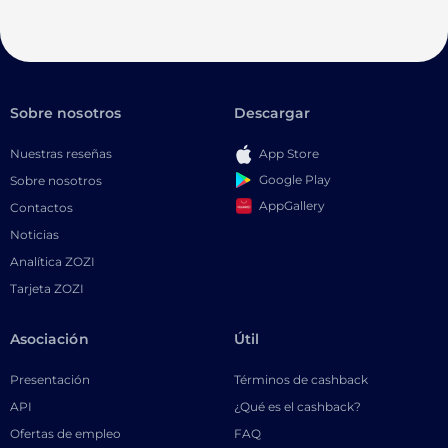
Sobre nosotros
Descargar
Nuestras reseñas
App Store
Google Play
Sobre nosotros
AppGallery
Contactos
Noticias
Analítica ZOZI
Tarjeta ZOZI
Asociación
Útil
Presentación
Términos de cashback
API
¿Qué es el cashback?
Ofertas de empleo
FAQ