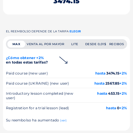
3474.15
EL REEMBOLSO DEPENDE DE LA TARIFA
ELEGIR
MAX
VENTA AL POR MAYOR
LITE
DESDE 0,01$
RECIBOS
¿Cómo obtener +2%
en todas estas tarifas?
Paid course (new user)
hasta
3474.15
+2%
Paid course (UKRAINE) (new user)
hasta
2567.85
+2%
Introductory lesson completed (new
hasta
453.15
+2%
user)
Registration for a trial lesson (lead)
hasta
0
+2%
Su reembolso ha aumentado
(ver)