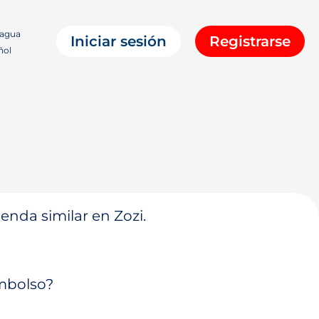
ragua
Iniciar sesión
Registrarse
ñol
enda similar en Zozi.
embolso?