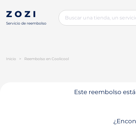
Servicio de reembolso
Inicio
>
Reembolso en Coolicool
Este reembolso está 
¿Encont