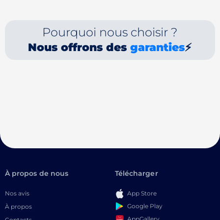
Pourquoi nous choisir ?
Nous offrons des
garanties
⚡
À propos de nous
Télécharger
Nos avis
App Store
Google Play
À propos
AppGallery
Contacts