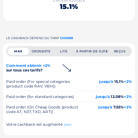
Cashback jusqu'à
15.1%
LE CASHBACK DÉPEND DU TARIF
CHOISIR
MAX
GROSSISTE
LITE
À PARTIR DE 0,01$
REÇUS
Comment obtenir +2%
sur tous ces tarifs?
Paid order (For special categories
jusqu'à
15.1%
+2%
(product code RAV, VBH))
Paid order (for standard categories)
jusqu'à
12.08%
+2%
Paid order (On Cheap Goods (product
jusqu'à
7.55%
+2%
code AT, N37, TXD, ART))
Votre cashback est augmenté
(voir)