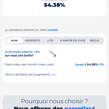
54.38%
LE CASHBACK DÉPEND DU TARIF
CHOISIR
MAX
GROSSISTE
LITE
À PARTIR DE 0,01$
REÇUS
Comment obtenir +2%
sur tous ces tarifs?
Paid order per month (new user)
jusqu'à
54.38%
+2%
Votre cashback est augmenté
(voir)
Pourquoi nous choisir ?
Nous offrons des
garanties
⚡