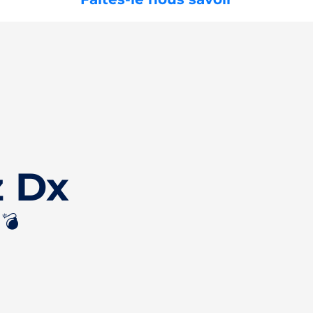
z Dx
💣