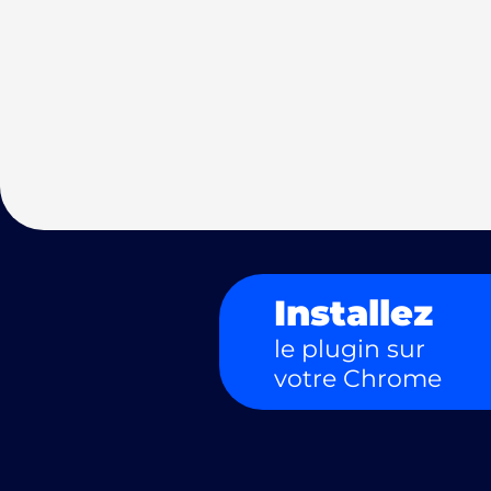
Installez
le plugin sur
votre Chrome