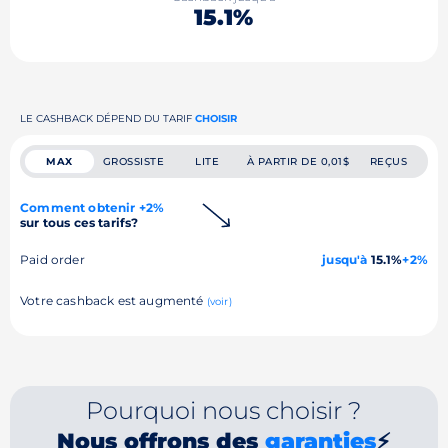
15.1%
LE CASHBACK DÉPEND DU TARIF
CHOISIR
MAX
GROSSISTE
LITE
À PARTIR DE 0,01$
REÇUS
Comment obtenir +2%
sur tous ces tarifs?
Paid order
jusqu'à
15.1%
+2%
Votre cashback est augmenté
(voir)
Pourquoi nous choisir ?
Nous offrons des
garanties
⚡