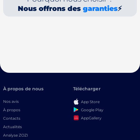
Nous offrons des
garanties
⚡
À propos de nous
Télécharger
Nos avis
App Store
Google Play
À propos
AppGallery
Contacts
Actualités
Analyse ZOZI