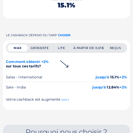
15.1%
LE CASHBACK DÉPEND DU TARIF
CHOISIR
MAX
GROSSISTE
LITE
À PARTIR DE 0,01$
REÇUS
Comment obtenir +2%
sur tous ces tarifs?
Sales - International
jusqu'à
15.1%
+2%
Sale - India
jusqu'à
12.84%
+2%
Votre cashback est augmenté
(voir)
Pourquoi nous choisir ?