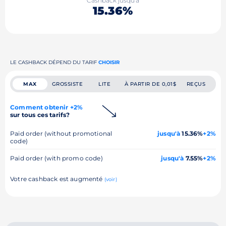
Cashback jusqu'à
15.36%
LE CASHBACK DÉPEND DU TARIF
CHOISIR
MAX
GROSSISTE
LITE
À PARTIR DE 0,01$
REÇUS
Comment obtenir +2%
sur tous ces tarifs?
Paid order (without promotional
jusqu'à
15.36%
+2%
code)
Paid order (with promo code)
jusqu'à
7.55%
+2%
Votre cashback est augmenté
(voir)