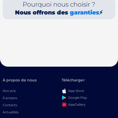
Pourquoi nous choisir ?
Nous offrons des
garanties
⚡
À propos de nous
Télécharger
Nos avis
App Store
Google Play
À propos
AppGallery
Contacts
Actualités