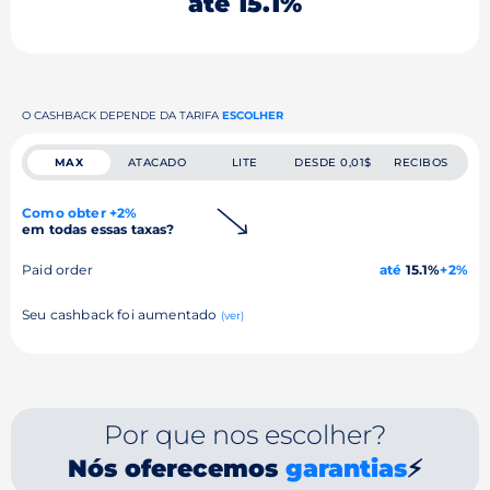
até 15.1%
O CASHBACK DEPENDE DA TARIFA
ESCOLHER
MAX
ATACADO
LITE
DESDE 0,01$
RECIBOS
Como obter +2%
em todas essas taxas?
Paid order
até
15.1%
+2%
Seu cashback foi aumentado
(ver)
Por que nos escolher?
Nós oferecemos
garantias
⚡