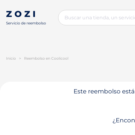
Servicio de reembolso
Inicio
>
Reembolso en Coolicool
Este reembolso está 
¿Encont