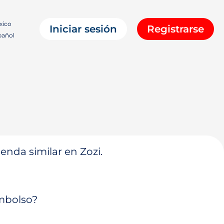
xico
Iniciar sesión
Registrarse
añol
enda similar en Zozi.
embolso?