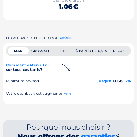
Cashback jusqu'à
1.06€
LE CASHBACK DÉPEND DU TARIF
CHOISIR
MAX
GROSSISTE
LITE
À PARTIR DE 0,01$
REÇUS
Comment obtenir +2%
sur tous ces tarifs?
Minimum reward
jusqu'à
1.06€
+2%
Votre cashback est augmenté
(voir)
Pourquoi nous choisir ?
Nous offrons des
garanties
⚡