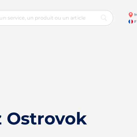
M
F
 Ostrovok