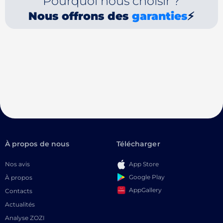
Pourquoi nous choisir ?
Nous offrons des
garanties
⚡
À propos de nous
Télécharger
Nos avis
App Store
Google Play
À propos
AppGallery
Contacts
Actualités
Analyse ZOZI