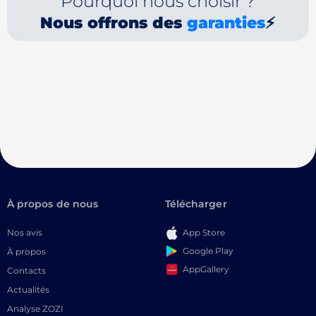
Pourquoi nous choisir ?
Nous offrons des
garanties
⚡
À propos de nous
Télécharger
Nos avis
App Store
Google Play
À propos
AppGallery
Contacts
Actualités
Analyse ZOZI