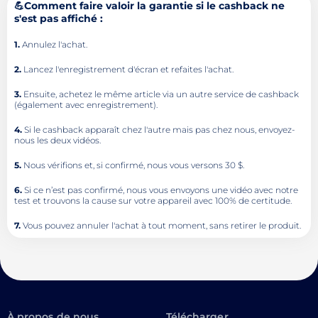
💪Comment faire valoir la garantie si le cashback ne
s'est pas affiché :
1.
Annulez l'achat.
2.
Lancez l'enregistrement d'écran et refaites l'achat.
3.
Ensuite, achetez le même article via un autre service de cashback
(également avec enregistrement).
4.
Si le cashback apparaît chez l'autre mais pas chez nous, envoyez-
nous les deux vidéos.
5.
Nous vérifions et, si confirmé, nous vous versons 30 $.
6.
Si ce n’est pas confirmé, nous vous envoyons une vidéo avec notre
test et trouvons la cause sur votre appareil avec 100% de certitude.
7.
Vous pouvez annuler l'achat à tout moment, sans retirer le produit.
À propos de nous
Télécharger