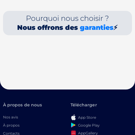
Pourquoi nous choisir ?
Nous offrons des
garanties
⚡
À propos de nous
Télécharger
Nos avis
App Store
Google Play
À propos
AppGallery
Contacts