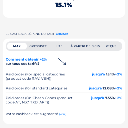
15.1%
LE CASHBACK DÉPEND DU TARIF
CHOISIR
MAX
GROSSISTE
LITE
À PARTIR DE 0,01$
REÇUS
Comment obtenir +2%
sur tous ces tarifs?
Paid order (For special categories
jusqu'à
15.1%
+2%
(product code RAV, VBH))
Paid order (for standard categories)
jusqu'à
12.08%
+2%
Paid order (On Cheap Goods (product
jusqu'à
7.55%
+2%
code AT, N37, TXD, ART))
Votre cashback est augmenté
(voir)