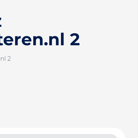
z
teren.nl 2
nl 2