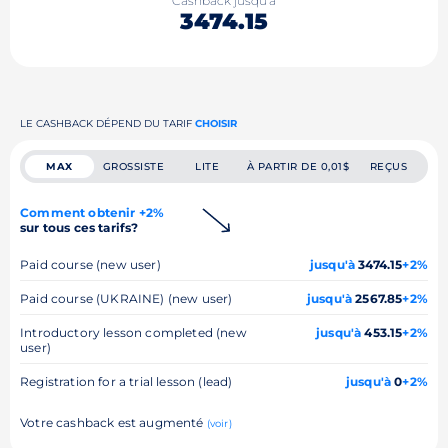
Cashback jusqu'à
3474.15
LE CASHBACK DÉPEND DU TARIF
CHOISIR
MAX
GROSSISTE
LITE
À PARTIR DE 0,01$
REÇUS
Comment obtenir +2%
sur tous ces tarifs?
Paid course (new user)
jusqu'à
3474.15
+2%
Paid course (UKRAINE) (new user)
jusqu'à
2567.85
+2%
Introductory lesson completed (new
jusqu'à
453.15
+2%
user)
Registration for a trial lesson (lead)
jusqu'à
0
+2%
Votre cashback est augmenté
(voir)