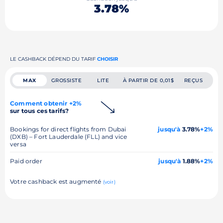
3.78%
LE CASHBACK DÉPEND DU TARIF
CHOISIR
MAX
GROSSISTE
LITE
À PARTIR DE 0,01$
REÇUS
Comment obtenir +2%
sur tous ces tarifs?
Bookings for direct flights from Dubai
jusqu'à
3.78%
+2%
(DXB) – Fort Lauderdale (FLL) and vice
versa
Paid order
jusqu'à
1.88%
+2%
Votre cashback est augmenté
(voir)