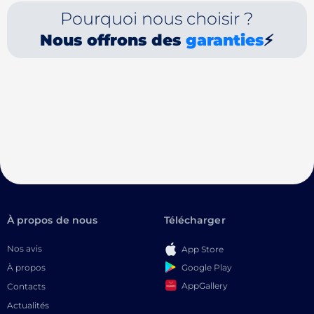
Pourquoi nous choisir ?
Nous offrons des
garanties
⚡
À propos de nous
Télécharger
Nos avis
App Store
Google Play
À propos
AppGallery
Contacts
Actualités