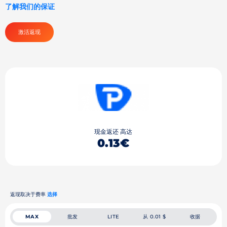
了解我们的保证
激活返现
现金返还 高达
0.13€
返现取决于费率
选择
批发
从 0.01 $
收据
MAX
LITE