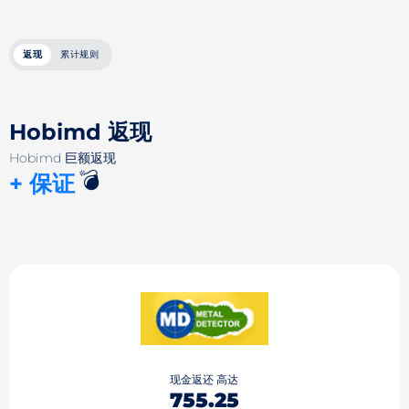
返现
累计规则
Hobimd 返现
Hobimd 巨额返现
💣
+ 保证
现金返还 高达
755.25