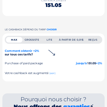
Cashback jusqu'à
151.05
LE CASHBACK DÉPEND DU TARIF
CHOISIR
MAX
GROSSISTE
LITE
À PARTIR DE 0,01$
REÇUS
Comment obtenir +2%
sur tous ces tarifs?
Purchase of paid package
jusqu'à
151.05
+2%
Votre cashback est augmenté
(voir)
Pourquoi nous choisir ?
Nous offrons des
garanties
⚡