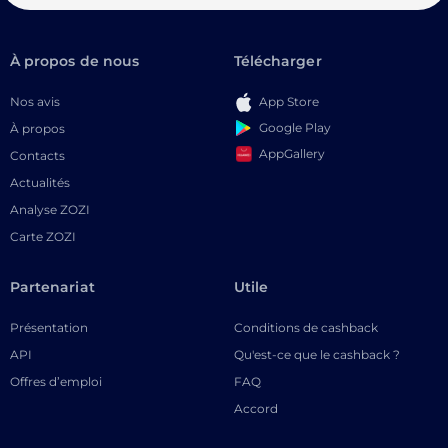
À propos de nous
Télécharger
Nos avis
App Store
Google Play
À propos
AppGallery
Contacts
Actualités
Analyse ZOZI
Carte ZOZI
Partenariat
Utile
Présentation
Conditions de cashback
API
Qu'est-ce que le cashback ?
Offres d’emploi
FAQ
Accord