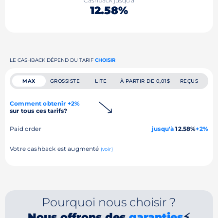
Cashback jusqu'à
12.58%
LE CASHBACK DÉPEND DU TARIF
CHOISIR
MAX
GROSSISTE
LITE
À PARTIR DE 0,01$
REÇUS
Comment obtenir +2%
sur tous ces tarifs?
Paid order
jusqu'à
12.58%
+2%
Votre cashback est augmenté
(voir)
Pourquoi nous choisir ?
Nous offrons des
garanties
⚡