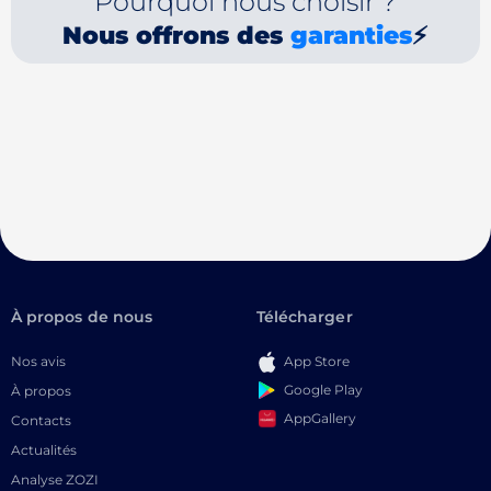
Pourquoi nous choisir ?
Nous offrons des
garanties
⚡
À propos de nous
Télécharger
Nos avis
App Store
Google Play
À propos
AppGallery
Contacts
Actualités
Analyse ZOZI