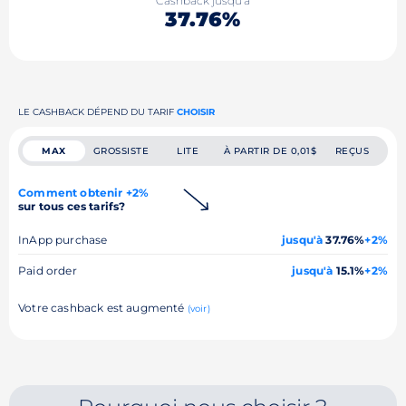
Cashback jusqu'à
37.76%
LE CASHBACK DÉPEND DU TARIF
CHOISIR
MAX
GROSSISTE
LITE
À PARTIR DE 0,01$
REÇUS
Comment obtenir +2%
sur tous ces tarifs?
InApp purchase
jusqu'à
37.76%
+2%
Paid order
jusqu'à
15.1%
+2%
Votre cashback est augmenté
(voir)