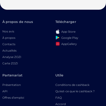
À propos de nous
Télécharger
Nos avis
App Store
Google Play
À propos
AppGallery
Contacts
Actualités
Analyse ZOZI
Carte ZOZI
Partenariat
Utile
Présentation
Conditions de cashback
API
Qu'est-ce que le cashback ?
Offres d’emploi
FAQ
Accord