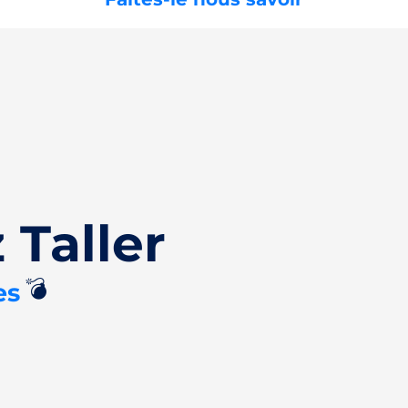
Taller
💣
es