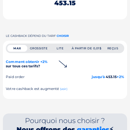
453.15
LE CASHBACK DÉPEND DU TARIF
CHOISIR
MAX
GROSSISTE
LITE
À PARTIR DE 0,01$
REÇUS
Comment obtenir +2%
sur tous ces tarifs?
Paid order
jusqu'à
453.15
+2%
Votre cashback est augmenté
(voir)
Pourquoi nous choisir ?
Nous offrons des
garanties
⚡