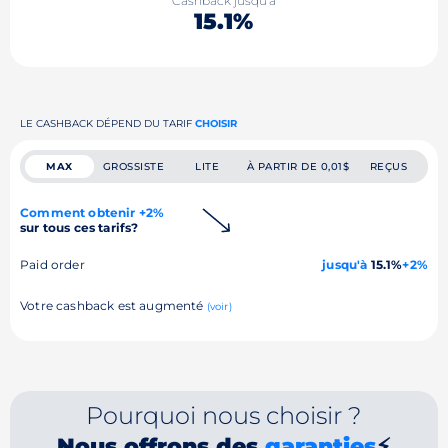
Cashback jusqu'à
15.1%
LE CASHBACK DÉPEND DU TARIF
CHOISIR
MAX
GROSSISTE
LITE
À PARTIR DE 0,01$
REÇUS
Comment obtenir +2%
sur tous ces tarifs?
Paid order
jusqu'à
15.1%
+2%
Votre cashback est augmenté
(voir)
Pourquoi nous choisir ?
Nous offrons des
garanties
⚡