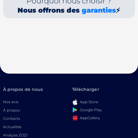
Pourquoi nous choisir ?
Nous offrons des
garanties
⚡
À propos de nous
Télécharger
Nos avis
App Store
Google Play
À propos
AppGallery
Contacts
Actualités
Analyse ZOZI