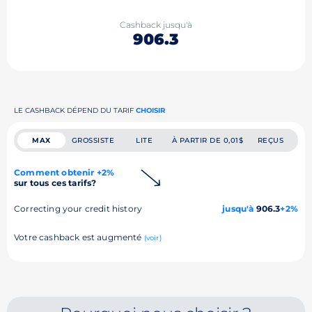
Cashback jusqu'à
906.3
LE CASHBACK DÉPEND DU TARIF
CHOISIR
MAX
GROSSISTE
LITE
À PARTIR DE 0,01$
REÇUS
Comment obtenir +2%
sur tous ces tarifs?
Correcting your credit history
jusqu'à
906.3
+2%
Votre cashback est augmenté
(voir)