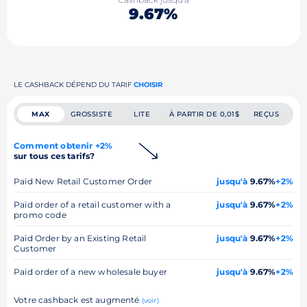
9.67%
LE CASHBACK DÉPEND DU TARIF
CHOISIR
MAX
GROSSISTE
LITE
À PARTIR DE 0,01$
REÇUS
Comment obtenir +2%
sur tous ces tarifs?
Paid New Retail Customer Order
jusqu'à
9.67%
+2%
Paid order of a retail customer with a
jusqu'à
9.67%
+2%
promo code
Paid Order by an Existing Retail
jusqu'à
9.67%
+2%
Customer
Paid order of a new wholesale buyer
jusqu'à
9.67%
+2%
Votre cashback est augmenté
(voir)