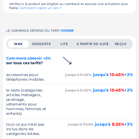
Vérifiez si le produit est éligible au cashback et assurez une activation plus
fiable.
Comment copier un lien ?
LE CASHBACK DÉPEND DU TARIF
CHOISIR
MAX
GROSSISTE
LITE
À PARTIR DE 0,01$
REÇUS
Comment obtenir +2%
sur tous ces tarifs?
jusqu'à
10.45%
+2%
accessoires pour
jusqu'à 9.45%
téléphones mobiles.
jusqu'à
10.45%
+2%
le reste (catégories :
jusqu'à 9.45%
articles ménagers,
jardinage,
vêtements pour
hommes, femmes et
enfants).
jusqu'à
8.35%
+2%
tout ce qui n'est pas
jusqu'à 7.35%
inclus dans les
catégories listées.