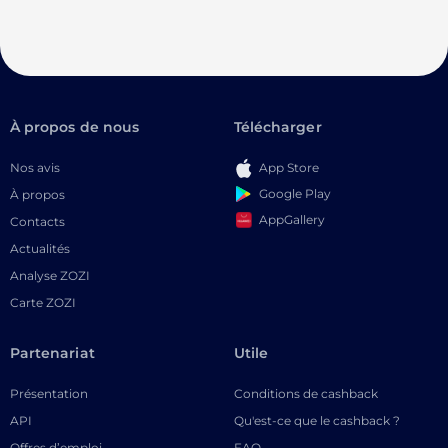
À propos de nous
Télécharger
Nos avis
App Store
Google Play
À propos
AppGallery
Contacts
Actualités
Analyse ZOZI
Carte ZOZI
Partenariat
Utile
Présentation
Conditions de cashback
API
Qu'est-ce que le cashback ?
Offres d’emploi
FAQ