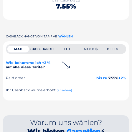
Cashback bis zu
7.55%
CASHBACK HÄNGT VOM TARIF AB
WÄHLEN
MAX
GROSSHANDEL
LITE
AB 0,01$
BELEGE
Wie bekomme ich +2 %
auf alle diese Tarife?
Paid order
bis zu
7.55%
+2%
Ihr Cashback wurde erhöht
(ansehen)
Warum uns wählen?
Wir bieten
Garantien
⚡