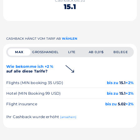
Cashback bis zu
15.1
CASHBACK HÄNGT VOM TARIF AB
WÄHLEN
MAX
GROSSHANDEL
LITE
AB 0,01$
BELEGE
Wie bekomme ich +2 %
auf alle diese Tarife?
Flights (MIN booking 35 USD)
bis zu
15.1
+2%
Hotel (MIN Booking 99 USD)
bis zu
15.1
+2%
Flight insurance
bis zu
5.02
+2%
Ihr Cashback wurde erhöht
(ansehen)