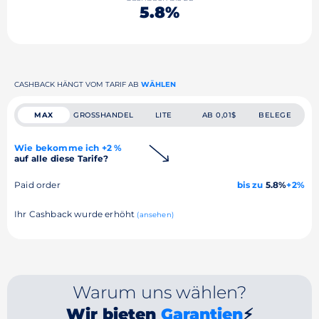
5.8%
CASHBACK HÄNGT VOM TARIF AB
WÄHLEN
MAX
GROSSHANDEL
LITE
AB 0,01$
BELEGE
Wie bekomme ich +2 %
auf alle diese Tarife?
Paid order
bis zu
5.8%
+2%
Ihr Cashback wurde erhöht
(ansehen)
Warum uns wählen?
Wir bieten
Garantien
⚡