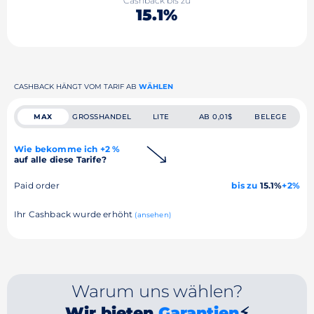
Cashback bis zu
15.1%
CASHBACK HÄNGT VOM TARIF AB
WÄHLEN
MAX
GROSSHANDEL
LITE
AB 0,01$
BELEGE
Wie bekomme ich +2 %
auf alle diese Tarife?
Paid order
bis zu
15.1%
+2%
Ihr Cashback wurde erhöht
(ansehen)
Warum uns wählen?
Wir bieten
Garantien
⚡